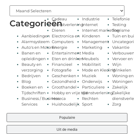
Cadeau
Industrie
Telefonie
Categorieën
Dienstverlening
Internet
Testing
Dieren
Internet marketing
Toerisme
Aanbiedingen
Electronica en
Kinderen
Tuin en bu
Alarmsysteem
Computers
Management
Uncategor
Auto's en Motoren
Energie
Marketing
Vakantie
Banen en
Entertainment
Media
Verbouwe
opleidingen
Eten en drinken
Meubels
Vervoer en 
Beauty en
Financieel
Mobiliteit
Wijn
verzorging
Fotografie
Mode en Kleding
Winkelen
Bedrijven
Geschenken
Muziek
Woning en
Blog
Gezondheid
Onderwijs
Woningen
Boeken en
Groothandel
Particuliere
Zakelijk
Tijdschriften
Hobby en vrije tijd
dienstverlening
Zakelijke
Business / Business
Horeca
Rechten
dienstverl
Services
Huishoudelijk
Sport
Zorg
Populaire
Uit de media