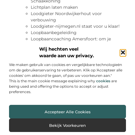
Schaakkoning
Lichtplan laten maken
Loodgieter Noordwijkerhout voor
verbouwing
Loodgieter-nijmegen.nl staat voor u klaar!
Loopbaanbegeleiding
Loopbaancoaching Amersfoort: om je
carrière vorm te geven
Wij hechten veel
Maak een innerlijke reis met Ayahuasca
waarde aan uw privacy.
Maak snel kennis met de handige
Klantenservicetelefoon!
We maken gebruik van cookies en vergelijkbare technologieën
om de gebruikerservaring te verbeteren. Klik op 'Accepteer alle
Magazijninstelling demonteren
cookies' om akkoord te gaan, of pas uw voorkeuren aan."
Meditation in Amersfoort? Anniek kan je
This is the main cookie message explaining why
cookies
are
helpen
being used and offering the options to accept or adjust
Meerjarenplanning
preferences.
Met een SAM assistant komt alles goed
Mogelijke redenen voor een hoge
waterrekening
Accepteer Alle Cookies
Nieuw op de markt: de HP PageWide printer
Nieuwe klanten bereiken
Bekijk Voorkeuren
Nieuwe software uitkiezen
No cure No pay incasso bij Van Loon Incasso