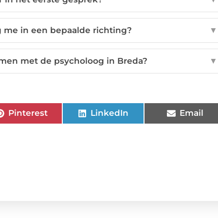
 me in een bepaalde richting?
▼
emen met de psycholoog in Breda?
▼
Pinterest
LinkedIn
Email