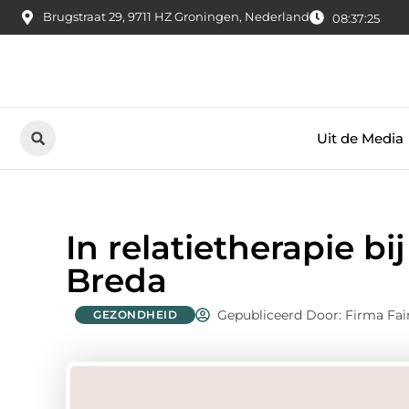
Brugstraat 29, 9711 HZ Groningen, Nederland
08:37:26
Uit de Media
In relatietherapie b
Breda
Gepubliceerd Door: Firma Fai
GEZONDHEID