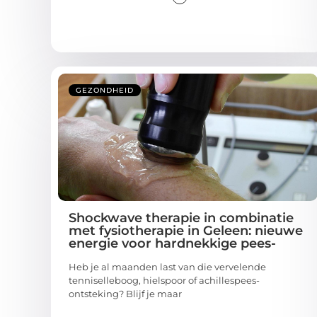
GEZONDHEID
Shockwave therapie in combinatie
met fysiotherapie in Geleen: nieuwe
energie voor hardnekkige pees-
Heb je al maanden last van die vervelende
tenniselleboog, hielspoor of achillespees­
ontsteking? Blijf je maar