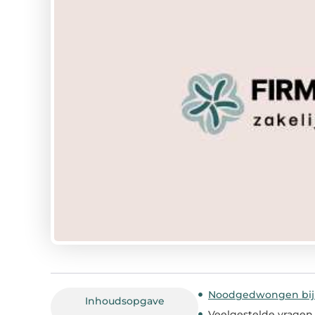
Noodgedwongen bij e
Inhoudsopgave
Veelgestelde vragen