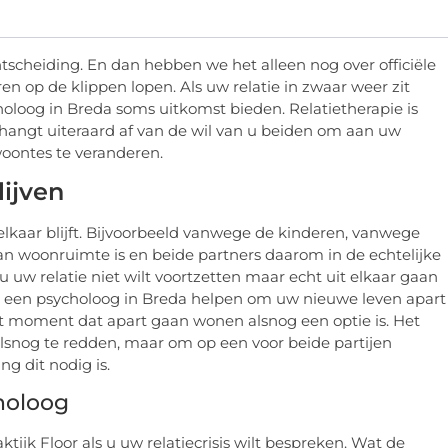
htscheiding. En dan hebben we het alleen nog over officiële
ren op de klippen lopen. Als uw relatie in zwaar weer zit
oloog in Breda soms uitkomst bieden. Relatietherapie is
t hangt uiteraard af van de wil van u beiden om aan uw
woontes te veranderen.
ijven
lkaar blijft. Bijvoorbeeld vanwege de kinderen, vanwege
aan woonruimte is en beide partners daarom in de echtelijke
u uw relatie niet wilt voortzetten maar echt uit elkaar gaan
 een psycholoog in Breda helpen om uw nieuwe leven apart
et moment dat apart gaan wonen alsnog een optie is. Het
e alsnog te redden, maar om op een voor beide partijen
g dit nodig is.
holoog
jk Floor als u uw relatiecrisis wilt bespreken. Wat de