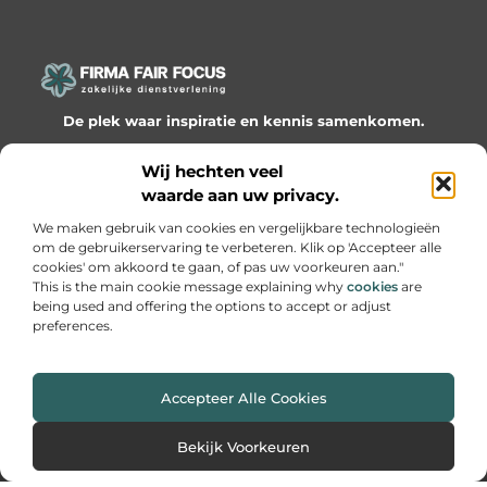
De plek waar inspiratie en kennis samenkomen.
Ontdek onze blogs en artikelen en laat je verrassen door
Wij hechten veel
waardevolle inzichten en nieuwe ideeën!
waarde aan uw privacy.
Bericht categorie
We maken gebruik van cookies en vergelijkbare technologieën
om de gebruikerservaring te verbeteren. Klik op 'Accepteer alle
cookies' om akkoord te gaan, of pas uw voorkeuren aan."
This is the main cookie message explaining why
cookies
are
being used and offering the options to accept or adjust
Onze informatie
preferences.
Website linkbuilding: hoe je slimme netwerken bouwt voor groei
Geld online verdienen: hoe je van passie een inkomen maakt
Accepteer Alle Cookies
Website index
Cookiebeleid (EU)
Bekijk Voorkeuren
@2025 www.firmafairfocus.nl. All Right Reserved.