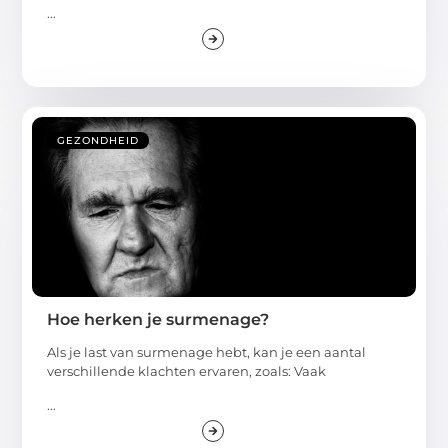
...
GEZONDHEID
Hoe herken je surmenage?
Als je last van surmenage hebt, kan je een aantal
verschillende klachten ervaren, zoals: Vaak
...