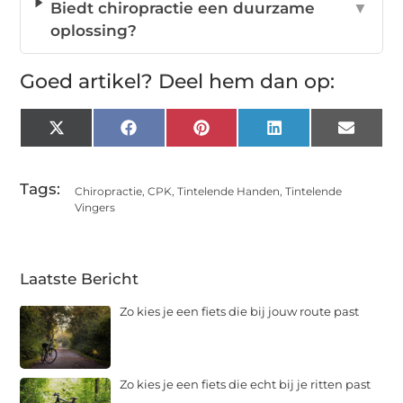
Biedt chiropractie een duurzame
▼
oplossing?
Goed artikel? Deel hem dan op:
X
Facebook
Pinterest
LinkedIn
Email
(Twitter)
Tags:
Chiropractie
,
CPK
,
Tintelende Handen
,
Tintelende
Vingers
Laatste Bericht
Zo kies je een fiets die bij jouw route past
Zo kies je een fiets die echt bij je ritten past