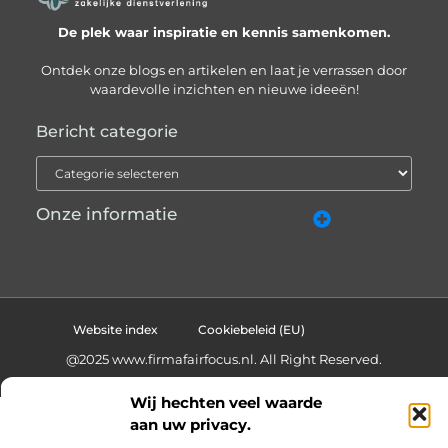
De plek waar inspiratie en kennis samenkomen.
Ontdek onze blogs en artikelen en laat je verrassen door
waardevolle inzichten en nieuwe ideeën!
Bericht categorie
Onze informatie
Website linkbuilding: hoe je slimme netwerken bouwt voor groei
Geld online verdienen: hoe je van passie een inkomen maakt
Website index
Cookiebeleid (EU)
@2025 www.firmafairfocus.nl. All Right Reserved.
Wij hechten veel waarde
aan uw privacy.