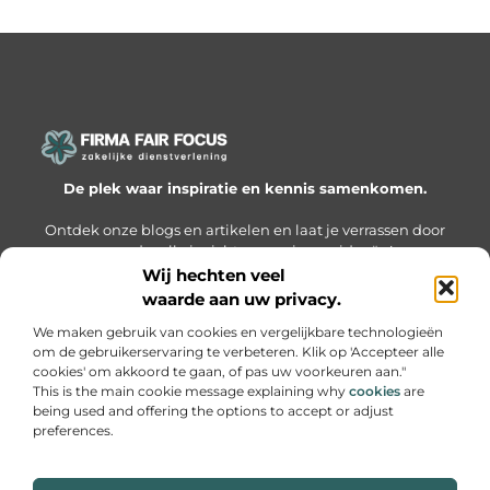
De plek waar inspiratie en kennis samenkomen.
Ontdek onze blogs en artikelen en laat je verrassen door
waardevolle inzichten en nieuwe ideeën!
Wij hechten veel
Bericht categorie
waarde aan uw privacy.
We maken gebruik van cookies en vergelijkbare technologieën
om de gebruikerservaring te verbeteren. Klik op 'Accepteer alle
cookies' om akkoord te gaan, of pas uw voorkeuren aan."
Onze informatie
This is the main cookie message explaining why
cookies
are
being used and offering the options to accept or adjust
Website linkbuilding: hoe je slimme netwerken bouwt voor groei
Geld online verdienen: hoe je van passie een inkomen maakt
preferences.