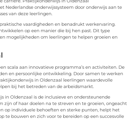
 carrière. Praktijkonderwijs in Oldenzaal
n het Nederlandse onderwijssysteem door onderwijs aan te
sses van deze leerlingen.
n praktische vaardigheden en benadrukt werkervaring.
ntwikkelen op een manier die bij hen past. Dit type
n en mogelijkheden om leerlingen te helpen groeien en
l
een scala aan innovatieve programma’s en activiteiten. De
heden en persoonlijke ontwikkeling. Door samen te werken
praktijkonderwijs in Oldenzaal leerlingen waardevolle
lpen bij het betreden van de arbeidsmarkt.
js in Oldenzaal is de inclusieve en ondersteunende
zijn of haar doelen na te streven en te groeien, ongeacht
en op individuele behoeften en sterke punten, helpt het
op te bouwen en zich voor te bereiden op een succesvolle