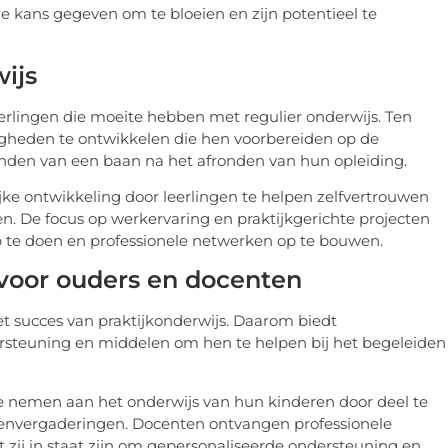
de kans gegeven om te bloeien en zijn potentieel te
ijs
eerlingen die moeite hebben met regulier onderwijs. Ten
digheden te ontwikkelen die hen voorbereiden op de
inden van een baan na het afronden van hun opleiding.
jke ontwikkeling door leerlingen te helpen zelfvertrouwen
. De focus op werkervaring en praktijkgerichte projecten
 op te doen en professionele netwerken op te bouwen.
voor ouders en docenten
et succes van praktijkonderwijs. Daarom biedt
ersteuning en middelen om hen te helpen bij het begeleiden
 nemen aan het onderwijs van hun kinderen door deel te
nvergaderingen. Docenten ontvangen professionele
 zij in staat zijn om gepersonaliseerde ondersteuning en