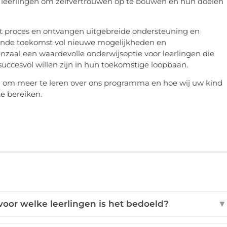
js leerlingen om zelfvertrouwen op te bouwen en hun doelen
dit proces en ontvangen uitgebreide ondersteuning en
ende toekomst vol nieuwe mogelijkheden en
enzaal een waardevolle onderwijsoptie voor leerlingen die
uccesvol willen zijn in hun toekomstige loopbaan.
 om meer te leren over ons programma en hoe wij uw kind
te bereiken.
 voor welke leerlingen is het bedoeld?
▼