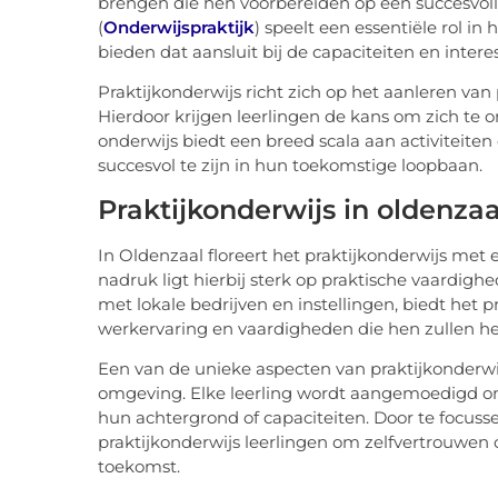
brengen die hen voorbereiden op een succesvolle
(
Onderwijspraktijk
) speelt een essentiële rol i
bieden dat aansluit bij de capaciteiten en intere
Praktijkonderwijs richt zich op het aanleren va
Hierdoor krijgen leerlingen de kans om zich te o
onderwijs biedt een breed scala aan activiteite
succesvol te zijn in hun toekomstige loopbaan.
Praktijkonderwijs in oldenzaa
In Oldenzaal floreert het praktijkonderwijs met 
nadruk ligt hierbij sterk op praktische vaardig
met lokale bedrijven en instellingen, biedt het 
werkervaring en vaardigheden die hen zullen he
Een van de unieke aspecten van praktijkonderwi
omgeving. Elke leerling wordt aangemoedigd om 
hun achtergrond of capaciteiten. Door te focuss
praktijkonderwijs leerlingen om zelfvertrouwen 
toekomst.