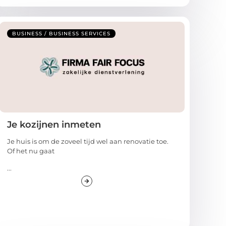
BUSINESS / BUSINESS SERVICES
Je kozijnen inmeten
Je huis is om de zoveel tijd wel aan renovatie toe.
Of het nu gaat
...