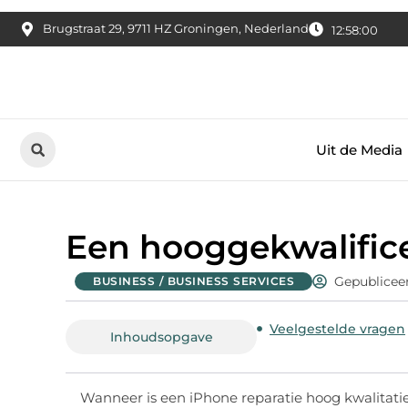
Brugstraat 29, 9711 HZ Groningen, Nederland
12:58:01
Uit de Media
Een hooggekwalifice
Gepublicee
BUSINESS / BUSINESS SERVICES
Veelgestelde vragen
Inhoudsopgave
Wanneer is een iPhone reparatie hoog kwalitati