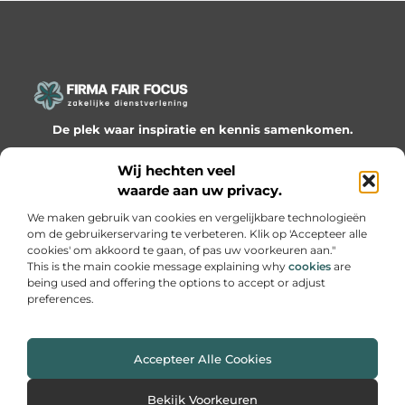
De plek waar inspiratie en kennis samenkomen.
Ontdek onze blogs en artikelen en laat je verrassen door
Wij hechten veel
waardevolle inzichten en nieuwe ideeën!
waarde aan uw privacy.
Bericht categorie
We maken gebruik van cookies en vergelijkbare technologieën
om de gebruikerservaring te verbeteren. Klik op 'Accepteer alle
cookies' om akkoord te gaan, of pas uw voorkeuren aan."
This is the main cookie message explaining why
cookies
are
being used and offering the options to accept or adjust
Onze informatie
preferences.
Website linkbuilding: hoe je slimme netwerken bouwt voor groei
Geld online verdienen: hoe je van passie een inkomen maakt
Accepteer Alle Cookies
Website index
Cookiebeleid (EU)
Bekijk Voorkeuren