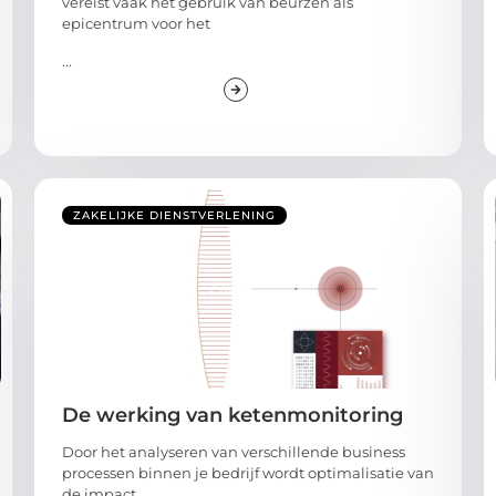
vereist vaak het gebruik van beurzen als
epicentrum voor het
...
ZAKELIJKE DIENSTVERLENING
De werking van ketenmonitoring
Door het analyseren van verschillende business
processen binnen je bedrijf wordt optimalisatie van
de impact