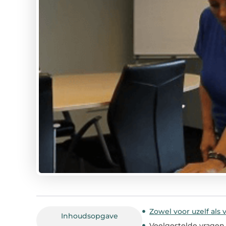
Zowel voor uzelf als
Inhoudsopgave
Veelgestelde vragen