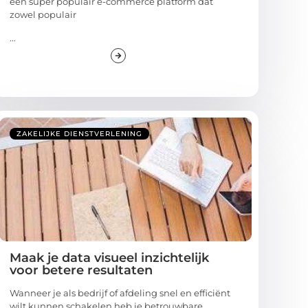
een super populair e-commerce platform dat
zowel populair
...
ZAKELIJKE DIENSTVERLENING
Maak je data visueel inzichtelijk
voor betere resultaten
Wanneer je als bedrijf of afdeling snel en efficiënt
wilt kunnen schakelen heb je betrouwbare