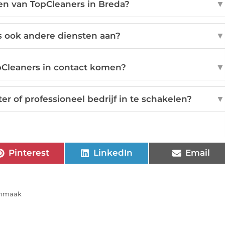
en van TopCleaners in Breda?
▼
s ook andere diensten aan?
▼
pCleaners in contact komen?
▼
r of professioneel bedrijf in te schakelen?
▼
Pinterest
LinkedIn
Email
onmaak