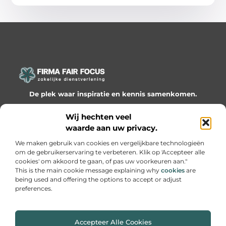
De plek waar inspiratie en kennis samenkomen.
Ontdek onze blogs en artikelen en laat je verrassen door
Wij hechten veel
waardevolle inzichten en nieuwe ideeën!
waarde aan uw privacy.
Bericht categorie
We maken gebruik van cookies en vergelijkbare technologieën
om de gebruikerservaring te verbeteren. Klik op 'Accepteer alle
cookies' om akkoord te gaan, of pas uw voorkeuren aan."
This is the main cookie message explaining why
cookies
are
being used and offering the options to accept or adjust
Onze informatie
preferences.
Website linkbuilding: hoe je slimme netwerken bouwt voor groei
Geld online verdienen: hoe je van passie een inkomen maakt
Accepteer Alle Cookies