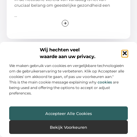
cruciaal belang om geestelijke gezondheid een
...
Wij hechten veel
WINKELEN
waarde aan uw privacy.
We maken gebruik van cookies en vergelijkbare technologieën
om de gebruikerservaring te verbeteren. Klik op 'Accepteer alle
cookies' om akkoord te gaan, of pas uw voorkeuren aan."
This is the main cookie message explaining why
cookies
are
being used and offering the options to accept or adjust
preferences.
Ontdek hoe praktijkonderwijs in oldenzaal
Accepteer Alle Cookies
het verschil maakt
Praktijkonderwijs is een unieke onderwijsvorm in
Bekijk Voorkeuren
Nederland die zich richt op leerlingen die moeite
hebben