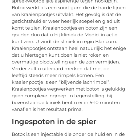
spreekwoordelijke aspirientje tegen hoofdpijn.
Botox werkt als een soort gum die de harde lijnen
van kraaienpootjes uitvlakt. Het gevolg is dat de
gezichtshuid er weer heerlijk soepel en glad uit
komt te zien. Kraaienpootjes en botox zijn een
gouden duo dat u bij kliniek de Medici in actie
kunt zien. U vindt de kliniek in regio Blaricum.
Kraaienpootjes ontstaan heel natuurlijk: het enige
dat u hiertegen kunt doen is niet roken en
overmatige blootstelling aan de zon vermijden.
Verder zult u uiteraard merken dat met de
leeftijd steeds meer rimpels komen. Een
kraaienpootje is een “blijvende lachrimpel”.
Kraaienpootjes wegwerken met botox is gelukkig
geen complexe ingreep. In tegenstelling, bij
bovenstaande kliniek bent u er in 5-10 minuten
vanaf en is het resultaat prima.
Ingespoten in de spier
Botox is een injectable die onder de huid en in de