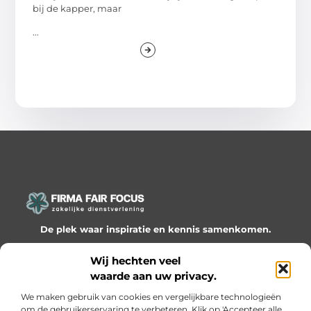
bij de kapper, maar
...
De plek waar inspiratie en kennis samenkomen.
Ontdek onze blogs en artikelen en laat je verrassen door
Wij hechten veel
waardevolle inzichten en nieuwe ideeën!
waarde aan uw privacy.
Bericht categorie
We maken gebruik van cookies en vergelijkbare technologieën
om de gebruikerservaring te verbeteren. Klik op 'Accepteer alle