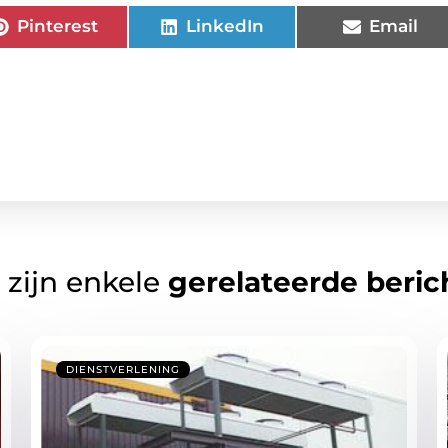
Pinterest
LinkedIn
Email
 zijn enkele
gerelateerde beric
DIENSTVERLENING