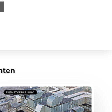
hten
DIENSTVERLENING