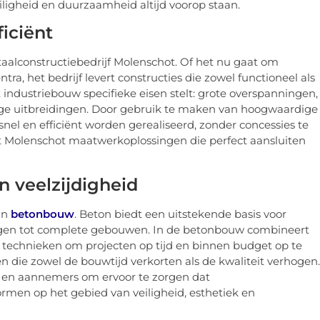
iligheid en duurzaamheid altijd voorop staan.
iciënt
staalconstructiebedrijf Molenschot. Of het nu gaat om
ntra, het bedrijf levert constructies die zowel functioneel als
 industriebouw specifieke eisen stelt: grote overspanningen,
stige uitbreidingen. Door gebruik te maken van hoogwaardige
nel en efficiënt worden gerealiseerd, zonder concessies te
dt Molenschot maatwerkoplossingen die perfect aansluiten
 veelzijdigheid
 in
betonbouw
. Beton biedt een uitstekende basis voor
ingen tot complete gebouwen. In de betonbouw combineert
e technieken om projecten op tijd en binnen budget op te
n die zowel de bouwtijd verkorten als de kwaliteit verhogen.
en aannemers om ervoor te zorgen dat
men op het gebied van veiligheid, esthetiek en