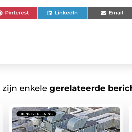
Pinterest
LinkedIn
Email
 zijn enkele
gerelateerde beric
DIENSTVERLENING