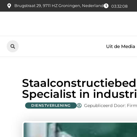
Brugstraat 29, 9711 HZ Groningen, Nederland
03:32:09
Uit de Media
Staalconstructiebed
Specialist in indus
Gepubliceerd Door: Firm
DIENSTVERLENING