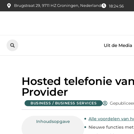
Brugstraat 29, 9711 HZ Groningen, Nederland
18:24:57
Uit de Media
Hosted telefonie va
Provider
Gepublicee
BUSINESS / BUSINESS SERVICES
Alle voordelen van h
Inhoudsopgave
Nieuwe functies met