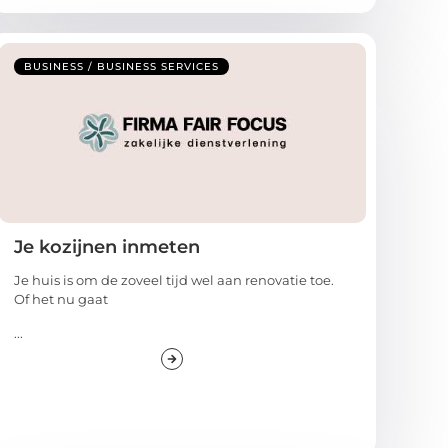
BUSINESS / BUSINESS SERVICES
Je kozijnen inmeten
Je huis is om de zoveel tijd wel aan renovatie toe.
Of het nu gaat
...