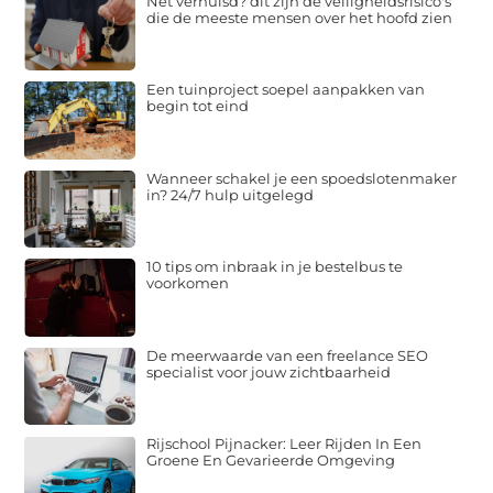
Net verhuisd? dit zijn de veiligheidsrisico's
die de meeste mensen over het hoofd zien
Een tuinproject soepel aanpakken van
begin tot eind
Wanneer schakel je een spoedslotenmaker
in? 24/7 hulp uitgelegd
10 tips om inbraak in je bestelbus te
voorkomen
De meerwaarde van een freelance SEO
specialist voor jouw zichtbaarheid
Rijschool Pijnacker: Leer Rijden In Een
Groene En Gevarieerde Omgeving