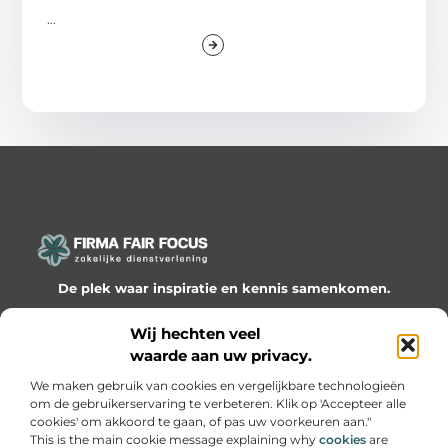
...
De plek waar inspiratie en kennis samenkomen.
Ontdek onze blogs en artikelen en laat je verrassen door
Wij hechten veel
waardevolle inzichten en nieuwe ideeën!
waarde aan uw privacy.
Bericht categorie
We maken gebruik van cookies en vergelijkbare technologieën
om de gebruikerservaring te verbeteren. Klik op 'Accepteer alle
cookies' om akkoord te gaan, of pas uw voorkeuren aan."
This is the main cookie message explaining why
cookies
are