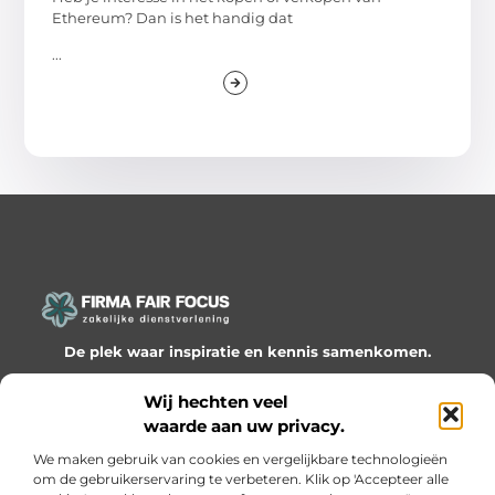
Ethereum? Dan is het handig dat
...
De plek waar inspiratie en kennis samenkomen.
Ontdek onze blogs en artikelen en laat je verrassen door
Wij hechten veel
waardevolle inzichten en nieuwe ideeën!
waarde aan uw privacy.
Bericht categorie
We maken gebruik van cookies en vergelijkbare technologieën
om de gebruikerservaring te verbeteren. Klik op 'Accepteer alle