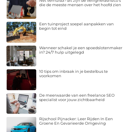
Net verhuisd? dit zijn de veiligheidsrisico's
die de meeste mensen over het hoofd zien
Een tuinproject soepel aanpakken van
begin tot eind
Wanneer schakel je een spoedslotenmaker
in? 24/7 hulp uitgelegd
10 tips om inbraak in je bestelbus te
voorkomen
De meerwaarde van een freelance SEO
specialist voor jouw zichtbaarheid
Rijschool Pijnacker: Leer Rijden In Een
Groene En Gevarieerde Omgeving