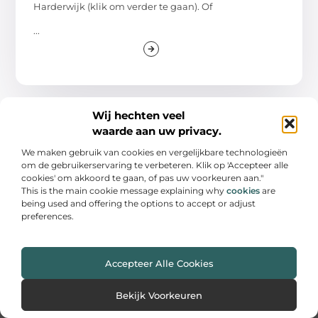
Harderwijk (klik om verder te gaan). Of
...
Wij hechten veel
waarde aan uw privacy.
We maken gebruik van cookies en vergelijkbare technologieën
om de gebruikerservaring te verbeteren. Klik op 'Accepteer alle
cookies' om akkoord te gaan, of pas uw voorkeuren aan."
This is the main cookie message explaining why
cookies
are
being used and offering the options to accept or adjust
De plek waar inspiratie en kennis samenkomen.
preferences.
Ontdek onze blogs en artikelen en laat je verrassen door
waardevolle inzichten en nieuwe ideeën!
Accepteer Alle Cookies
Bericht categorie
Bekijk Voorkeuren