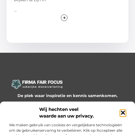
...
De plek waar inspiratie en kennis samenkomen.
Ontdek onze blogs en artikelen en laat je verrassen door
Wij hechten veel
waardevolle inzichten en nieuwe ideeën!
waarde aan uw privacy.
Bericht categorie
We maken gebruik van cookies en vergelijkbare technologieën
om de gebruikerservaring te verbeteren. Klik op 'Accepteer alle