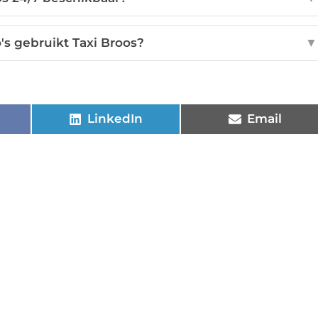
's gebruikt Taxi Broos?
▼
LinkedIn
Email