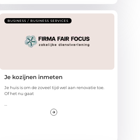
BUSINESS / BUSINESS SERVICES
Je kozijnen inmeten
Je huis is om de zoveel tijd wel aan renovatie toe.
Of het nu gaat
...