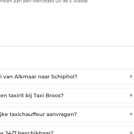
denken aan een Mercedes uit de E-klasse.
i van Alkmaar naar Schiphol?
▼
n taxirit bij Taxi Broos?
▼
jke taxichauffeur aanvragen?
▼
oos 24/7 beschikbaar?
▼