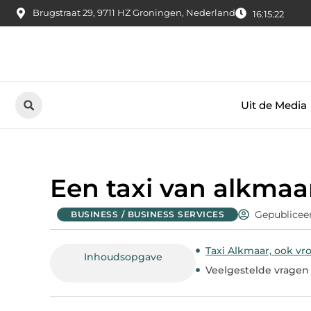
Brugstraat 29, 9711 HZ Groningen, Nederland
16:15:23
Uit de Media
Een taxi van alkmaar
Gepublicee
BUSINESS / BUSINESS SERVICES
Taxi Alkmaar, ook vro
Inhoudsopgave
Veelgestelde vragen