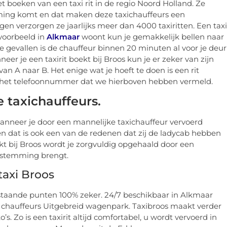
et boeken van een taxi rit in de regio Noord Holland. Ze
emming komt en dat maken deze taxichauffeurs een
igen verzorgen ze jaarlijks meer dan 4000 taxiritten. Een taxi
ijvoorbeeld in
Alkmaar
woont kun je gemakkelijk bellen naar
e gevallen is de chauffeur binnen 20 minuten al voor je deur
er je een taxirit boekt bij Broos kun je er zeker van zijn
van A naar B. Het enige wat je hoeft te doen is een rit
ar het telefoonnummer dat we hierboven hebben vermeld.
e taxichauffeurs.
 wanneer je door een mannelijke taxichauffeur vervoerd
 en dat is ook een van de redenen dat zij de ladycab hebben
kt bij Broos wordt je zorgvuldig opgehaald door een
estemming brengt.
taxi Broos
staande punten 100% zeker. 24/7 beschikbaar in Alkmaar
jke chauffeurs Uitgebreid wagenpark. Taxibroos maakt verder
s. Zo is een taxirit altijd comfortabel, u wordt vervoerd in