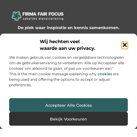
De plek waar inspiratie en kennis samenkomen.
Ontdek onze blogs en artikelen en laat je verrassen door
Wij hechten veel
waardevolle inzichten en nieuwe ideeën!
waarde aan uw privacy.
Bericht categorie
We maken gebruik van cookies en vergelijkbare technologieën
om de gebruikerservaring te verbeteren. Klik op 'Accepteer alle
cookies' om akkoord te gaan, of pas uw voorkeuren aan."
This is the main cookie message explaining why
cookies
are
being used and offering the options to accept or adjust
Onze informatie
preferences.
Website linkbuilding: hoe je slimme netwerken bouwt voor groei
Geld online verdienen: hoe je van passie een inkomen maakt
Accepteer Alle Cookies
Website index
Cookiebeleid (EU)
Bekijk Voorkeuren
@2025 www.firmafairfocus.nl. All Right Reserved.