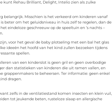
 kunt Rehau Brilliant, Delight, Intelio zien als zulke
erg belangrijk. Misschien is het verkeerd om kinderen vanaf
 is beter om het geluidsniveau in huis zelf te regelen, dan de
et eindeloze geschreeuw op de speeltuin en ’s nachts –
n.
jn, voor het geval de baby plotseling met een bal het glas
lke ideeën het hoofd van het kind zullen bezoeken tijdens
ressante spellen.
alleren van een kinderslot is geen gril en geen overbodige
ger dan statistieken van kinderen die uit ramen vallen, en
ine grappenmakers te beheersen. Ter informatie: geen enkel
kind dragen.
nt zelfs in de ventilatiestand komen insecten en klein vuil,
den tot jeukende beten, rusteloze slaap en allergische