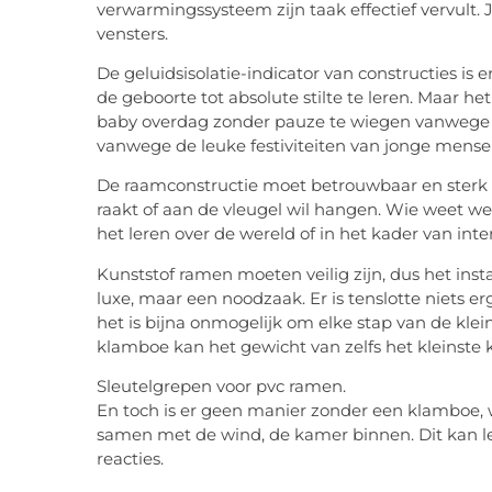
verwarmingssysteem zijn taak effectief vervult. Je
vensters.
De geluidsisolatie-indicator van constructies is 
de geboorte tot absolute stilte te leren. Maar het
baby overdag zonder pauze te wiegen vanwege h
vanwege de leuke festiviteiten van jonge mense
De raamconstructie moet betrouwbaar en sterk zi
raakt of aan de vleugel wil hangen. Wie weet we
het leren over de wereld of in het kader van inte
Kunststof ramen moeten veilig zijn, dus het inst
luxe, maar een noodzaak. Er is tenslotte niets er
het is bijna onmogelijk om elke stap van de kle
klamboe kan het gewicht van zelfs het kleinste 
Sleutelgrepen voor pvc ramen.
En toch is er geen manier zonder een klamboe, wa
samen met de wind, de kamer binnen. Dit kan lei
reacties.