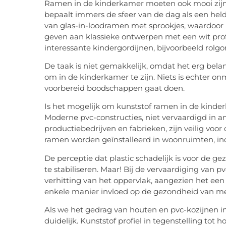
Ramen in de kinderkamer moeten ook mooi zijn, 
bepaalt immers de sfeer van de dag als een hel
van glas-in-loodramen met sprookjes, waardoor 
geven aan klassieke ontwerpen met een wit prof
interessante kindergordijnen, bijvoorbeeld rolgor
De taak is niet gemakkelijk, omdat het erg belan
om in de kinderkamer te zijn. Niets is echter on
voorbereid boodschappen gaat doen.
Is het mogelijk om kunststof ramen in de kinde
Moderne pvc-constructies, niet vervaardigd in
productiebedrijven en fabrieken, zijn veilig v
ramen worden geïnstalleerd in woonruimten, inc
De perceptie dat plastic schadelijk is voor de g
te stabiliseren. Maar! Bij de vervaardiging van 
verhitting van het oppervlak, aangezien het een 
enkele manier invloed op de gezondheid van me
Als we het gedrag van houten en pvc-kozijnen in 
duidelijk. Kunststof profiel in tegenstelling tot ho