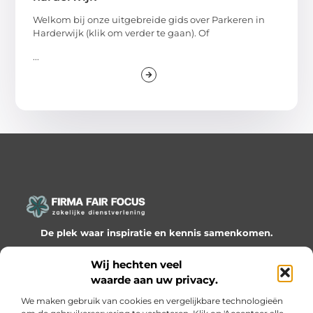
Welkom bij onze uitgebreide gids over Parkeren in
Harderwijk (klik om verder te gaan). Of
...
De plek waar inspiratie en kennis samenkomen.
Ontdek onze blogs en artikelen en laat je verrassen door
Wij hechten veel
waardevolle inzichten en nieuwe ideeën!
waarde aan uw privacy.
Bericht categorie
We maken gebruik van cookies en vergelijkbare technologieën