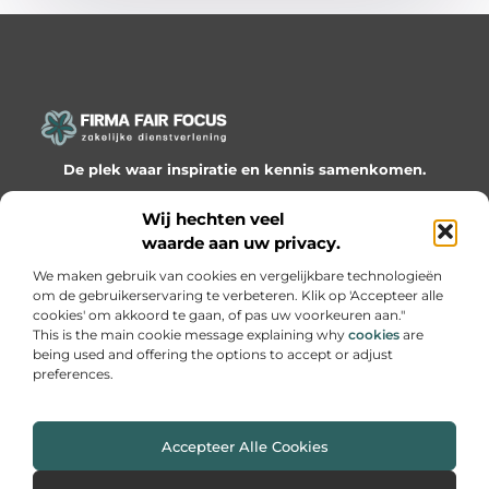
De plek waar inspiratie en kennis samenkomen.
Ontdek onze blogs en artikelen en laat je verrassen door
Wij hechten veel
waardevolle inzichten en nieuwe ideeën!
waarde aan uw privacy.
Bericht categorie
We maken gebruik van cookies en vergelijkbare technologieën
om de gebruikerservaring te verbeteren. Klik op 'Accepteer alle
cookies' om akkoord te gaan, of pas uw voorkeuren aan."
This is the main cookie message explaining why
cookies
are
being used and offering the options to accept or adjust
Onze informatie
preferences.
Website linkbuilding: hoe je slimme netwerken bouwt voor groei
Geld online verdienen: hoe je van passie een inkomen maakt
Accepteer Alle Cookies