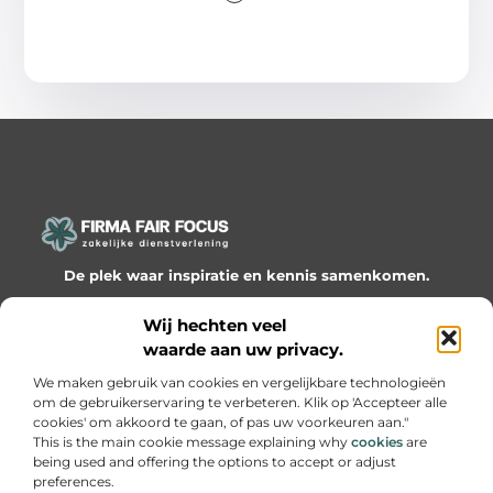
De plek waar inspiratie en kennis samenkomen.
Ontdek onze blogs en artikelen en laat je verrassen door
Wij hechten veel
waardevolle inzichten en nieuwe ideeën!
waarde aan uw privacy.
Bericht categorie
We maken gebruik van cookies en vergelijkbare technologieën
om de gebruikerservaring te verbeteren. Klik op 'Accepteer alle
cookies' om akkoord te gaan, of pas uw voorkeuren aan."
This is the main cookie message explaining why
cookies
are
being used and offering the options to accept or adjust
Onze informatie
preferences.