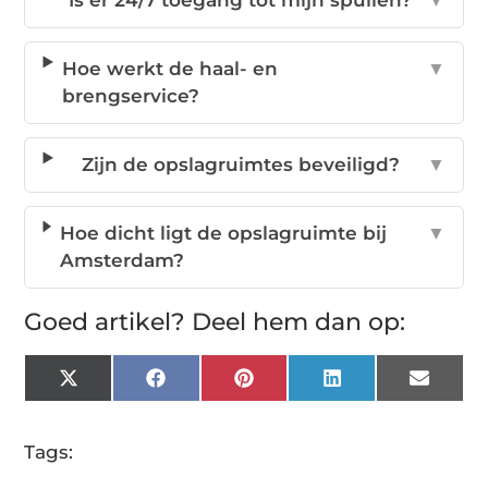
Is er 24/7 toegang tot mijn spullen?
▼
Hoe werkt de haal- en
▼
brengservice?
Zijn de opslagruimtes beveiligd?
▼
Hoe dicht ligt de opslagruimte bij
▼
Amsterdam?
Goed artikel? Deel hem dan op:
X
Facebook
Pinterest
LinkedIn
Email
(Twitter)
Tags: