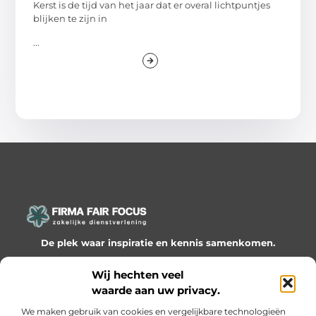
Kerst is de tijd van het jaar dat er overal lichtpuntjes
blijken te zijn in
...
De plek waar inspiratie en kennis samenkomen.
Ontdek onze blogs en artikelen en laat je verrassen door
Wij hechten veel
waardevolle inzichten en nieuwe ideeën!
waarde aan uw privacy.
Bericht categorie
We maken gebruik van cookies en vergelijkbare technologieën