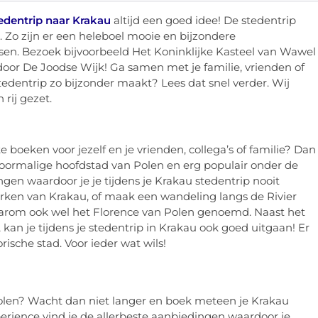
edentrip naar Krakau
altijd een goed idee! De stedentrip
. Zo zijn er een heleboel mooie en bijzondere
en. Bezoek bijvoorbeeld Het Koninklijke Kasteel van Wawel
 door De Joodse Wijk! Ga samen met je familie, vrienden of
tedentrip zo bijzonder maakt? Lees dat snel verder. Wij
 rij gezet.
 boeken voor jezelf en je vrienden, collega’s of familie? Dan
e voormalige hoofdstad van Polen en erg populair onder de
ingen waardoor je je tijdens je Krakau stedentrip nooit
erken van Krakau, of maak een wandeling langs de Rivier
 daarom ook wel het Florence van Polen genoemd. Naast het
an je tijdens je stedentrip in Krakau ook goed uitgaan! Er
rische stad. Voor ieder wat wils!
Polen? Wacht dan niet langer en boek meteen je Krakau
perience vind je de allerbeste aanbiedingen waardoor je