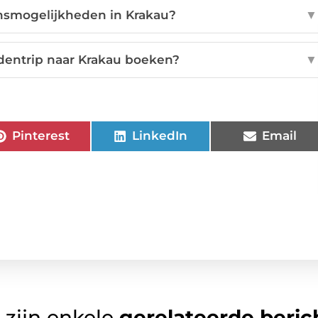
ansmogelijkheden in Krakau?
▼
dentrip naar Krakau boeken?
▼
Pinterest
LinkedIn
Email
 zijn enkele
gerelateerde beric