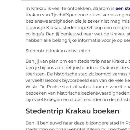
In Krakau is veel te ontdekken, daarom is
een st
Krakau van TjechiëXperience zit vol verrassingen
bezienswaardigheden die je zeker niet mag miss
tijdens je Krakau stedentrip. Of loop een rondje
collega’s. Ben jij benieuwd naar wat de Krakau s
hebben alle belangrijke informatie voor je op een
Stedentrip Krakau activiteiten
Ben jij van plan om een stedentrip naar Krakau te
ben je bij ons aan het juiste adres. Krakau is d
toeristen. De historische stad zit bomvol verrass
verveelt! Bezoek bijvoorbeeld een van de vele k
Wisla. De Poolse stad zit vol cultuur en wordt
bezoeken van historische bezienswaardigheden, k
zijn veel kroegen en clubs te vinden in deze histo
Stedentrip Krakau boeken
Ben jij benieuwd naar deze bijzondere stad in 
stedentrip op onze website! Alleen bij TsjechiëX