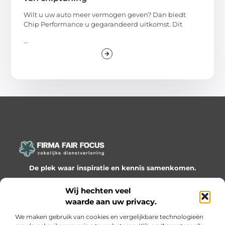
Wilt u uw auto meer vermogen geven? Dan biedt
Chip Performance u gegarandeerd uitkomst. Dit
...
De plek waar inspiratie en kennis samenkomen.
Ontdek onze blogs en artikelen en laat je verrassen door
Wij hechten veel
waardevolle inzichten en nieuwe ideeën!
waarde aan uw privacy.
Bericht categorie
We maken gebruik van cookies en vergelijkbare technologieën