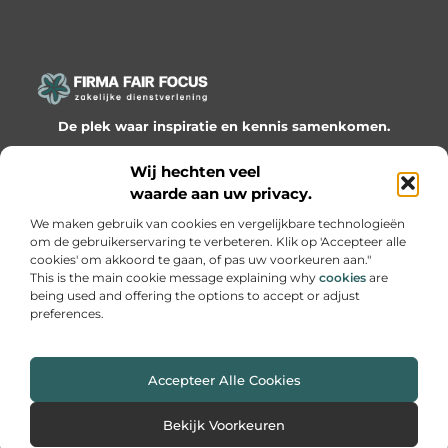
De plek waar inspiratie en kennis samenkomen.
Ontdek onze blogs en artikelen en laat je verrassen door
Wij hechten veel
waardevolle inzichten en nieuwe ideeën!
waarde aan uw privacy.
Bericht categorie
We maken gebruik van cookies en vergelijkbare technologieën
om de gebruikerservaring te verbeteren. Klik op 'Accepteer alle
cookies' om akkoord te gaan, of pas uw voorkeuren aan."
This is the main cookie message explaining why
cookies
are
being used and offering the options to accept or adjust
Onze informatie
preferences.
Website linkbuilding: hoe je slimme netwerken bouwt voor groei
Geld online verdienen: hoe je van passie een inkomen maakt
Accepteer Alle Cookies
Website index
Cookiebeleid (EU)
Bekijk Voorkeuren