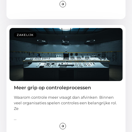
ZAKELIJK
Meer grip op controleprocessen
Waarom controle meer vraagt dan afvinken Binnen
veel organisaties spelen controles een belangrijke rol.
Ze
...