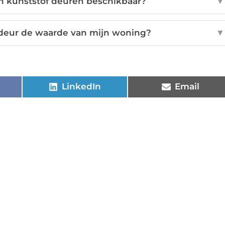
jn kunststof deuren beschikbaar?
▼
 deur de waarde van mijn woning?
▼
LinkedIn
Email