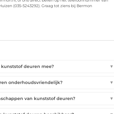
Bermon.nl, of ons direct bellen op het telefoonnummer van
Huizen (035-5243292). Graag tot ziens bij Bermon
 kunststof deuren mee?
▼
uren onderhoudsvriendelijk?
▼
enschappen van kunststof deuren?
▼