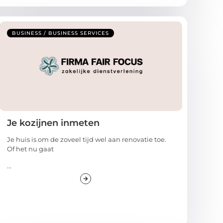
BUSINESS / BUSINESS SERVICES
Je kozijnen inmeten
Je huis is om de zoveel tijd wel aan renovatie toe.
Of het nu gaat
...