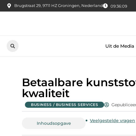
Brugstraat 29, 9711 HZ Groningen, Nederland
09:36:10
Uit de Media
Betaalbare kunstst
kwaliteit
Gepublicee
BUSINESS / BUSINESS SERVICES
Veelgestelde vragen
Inhoudsopgave