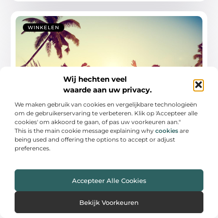
WINKELEN
Wij hechten veel
waarde aan uw privacy.
We maken gebruik van cookies en vergelijkbare technologieën
om de gebruikerservaring te verbeteren. Klik op 'Accepteer alle
Ontdek het beste partycentrum in
Maassluis voor jouw evenement
cookies' om akkoord te gaan, of pas uw voorkeuren aan."
This is the main cookie message explaining why
cookies
are
Het kiezen van de juiste locatie voor een evenement
being used and offering the options to accept or adjust
kan een uitdagende taak zijn, gezien
preferences.
...
Accepteer Alle Cookies
Bekijk Voorkeuren