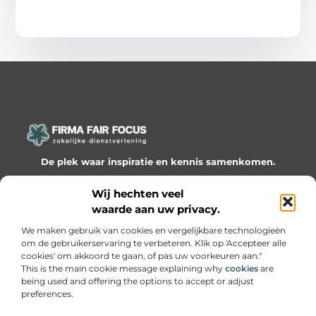
De plek waar inspiratie en kennis samenkomen.
Ontdek onze blogs en artikelen en laat je verrassen door
Wij hechten veel
waardevolle inzichten en nieuwe ideeën!
waarde aan uw privacy.
Bericht categorie
We maken gebruik van cookies en vergelijkbare technologieën
om de gebruikerservaring te verbeteren. Klik op 'Accepteer alle
cookies' om akkoord te gaan, of pas uw voorkeuren aan."
This is the main cookie message explaining why
cookies
are
being used and offering the options to accept or adjust
Onze informatie
preferences.
Website linkbuilding: hoe je slimme netwerken bouwt voor groei
Geld online verdienen: hoe je van passie een inkomen maakt