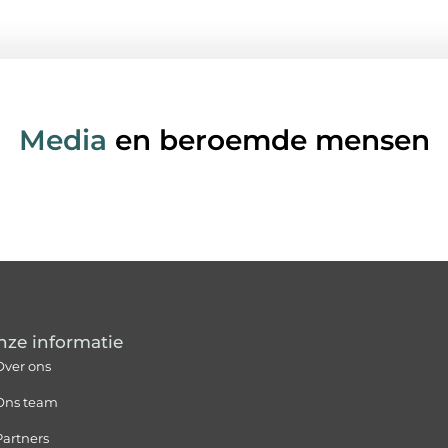
Media
en beroemde mensen
nze informatie
Over ons
Ons team
Partners