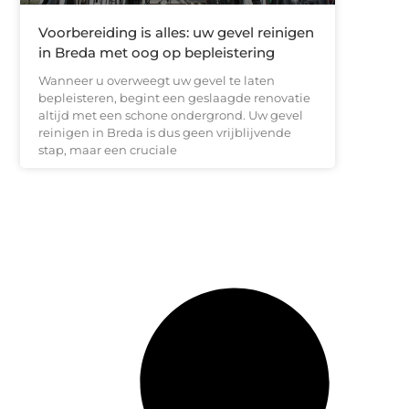
Voorbereiding is alles: uw gevel reinigen
in Breda met oog op bepleistering
Wanneer u overweegt uw gevel te laten
bepleisteren, begint een geslaagde renovatie
altijd met een schone ondergrond. Uw gevel
reinigen in Breda is dus geen vrijblijvende
stap, maar een cruciale