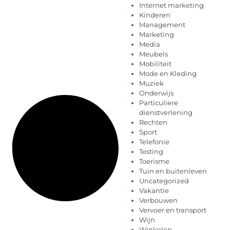
Internet marketing
Kinderen
Management
Marketing
Media
Meubels
Mobiliteit
Mode en Kleding
Muziek
Onderwijs
Particuliere
dienstverlening
Rechten
Sport
Telefonie
Testing
Toerisme
Tuin en buitenleven
Uncategorized
Vakantie
Verbouwen
Vervoer en transport
Wijn
Winkelen