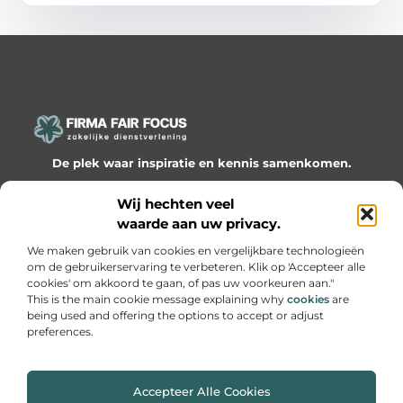
De plek waar inspiratie en kennis samenkomen.
Ontdek onze blogs en artikelen en laat je verrassen door
Wij hechten veel
waardevolle inzichten en nieuwe ideeën!
waarde aan uw privacy.
Bericht categorie
We maken gebruik van cookies en vergelijkbare technologieën
om de gebruikerservaring te verbeteren. Klik op 'Accepteer alle
cookies' om akkoord te gaan, of pas uw voorkeuren aan."
This is the main cookie message explaining why
cookies
are
being used and offering the options to accept or adjust
Onze informatie
preferences.
Website linkbuilding: hoe je slimme netwerken bouwt voor groei
Geld online verdienen: hoe je van passie een inkomen maakt
Accepteer Alle Cookies