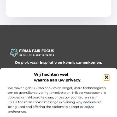
De plek waar inspiratie en kennis samenkomen.
Ontdek onze blogs en artikelen en laat je verrassen door
Wij hechten veel
waardevolle inzichten en nieuwe ideeën!
waarde aan uw privacy.
Bericht categorie
We maken gebruik van cookies en vergelijkbare technologieën
om de gebruikerservaring te verbeteren. Klik op 'Accepteer alle
cookies' om akkoord te gaan, of pas uw voorkeuren aan."
This is the main cookie message explaining why
cookies
are
being used and offering the options to accept or adjust
Onze informatie
preferences.
Website linkbuilding: hoe je slimme netwerken bouwt voor groei
Geld online verdienen: hoe je van passie een inkomen maakt