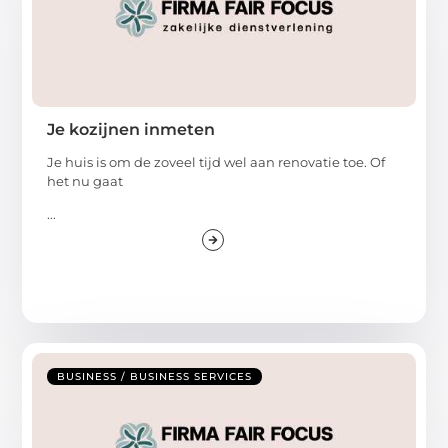
Je kozijnen inmeten
Je huis is om de zoveel tijd wel aan renovatie toe. Of
het nu gaat
...
BUSINESS / BUSINESS SERVICES