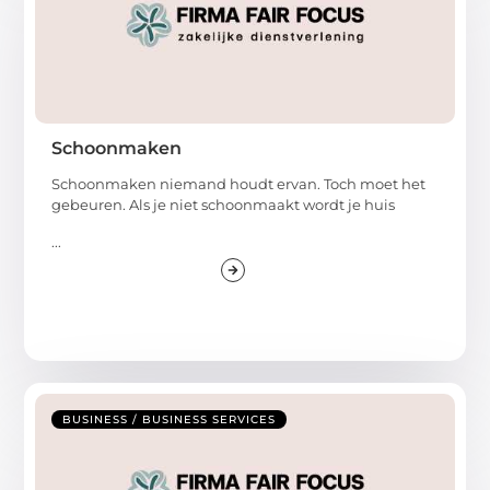
Schoonmaken
Schoonmaken niemand houdt ervan. Toch moet het
gebeuren. Als je niet schoonmaakt wordt je huis
...
BUSINESS / BUSINESS SERVICES