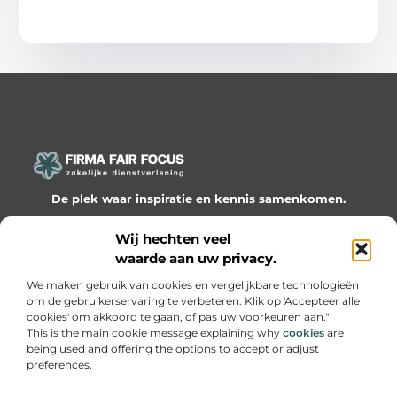
De plek waar inspiratie en kennis samenkomen.
Ontdek onze blogs en artikelen en laat je verrassen door
Wij hechten veel
waardevolle inzichten en nieuwe ideeën!
waarde aan uw privacy.
Bericht categorie
We maken gebruik van cookies en vergelijkbare technologieën
om de gebruikerservaring te verbeteren. Klik op 'Accepteer alle
cookies' om akkoord te gaan, of pas uw voorkeuren aan."
This is the main cookie message explaining why
cookies
are
being used and offering the options to accept or adjust
Onze informatie
preferences.
Website linkbuilding: hoe je slimme netwerken bouwt voor groei
Geld online verdienen: hoe je van passie een inkomen maakt