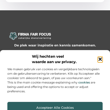
De plek waar inspiratie en kennis samenkomen.
Ontdek onze blogs en artikelen en laat je verrassen door
Wij hechten veel
waardevolle inzichten en nieuwe ideeën!
waarde aan uw privacy.
Bericht categorie
We maken gebruik van cookies en vergelijkbare technologieën
om de gebruikerservaring te verbeteren. Klik op 'Accepteer alle
cookies' om akkoord te gaan, of pas uw voorkeuren aan."
This is the main cookie message explaining why
cookies
are
being used and offering the options to accept or adjust
Onze informatie
preferences.
Website linkbuilding: hoe je slimme netwerken bouwt voor groei
Geld online verdienen: hoe je van passie een inkomen maakt
Accepteer Alle Cookies