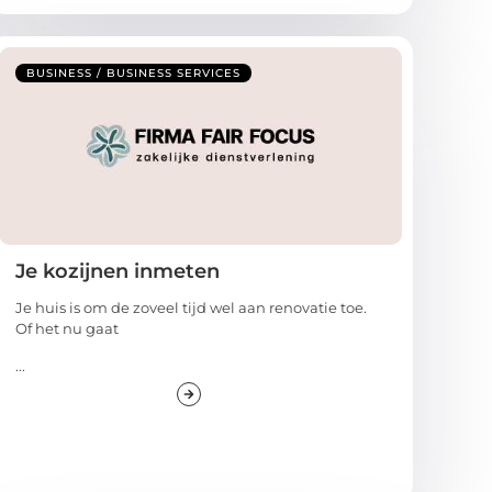
BUSINESS / BUSINESS SERVICES
Je kozijnen inmeten
Je huis is om de zoveel tijd wel aan renovatie toe.
Of het nu gaat
...