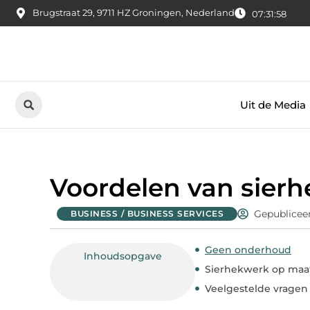
Brugstraat 29, 9711 HZ Groningen, Nederland
07:31:59
Uit de Media
Voordelen van sier
Gepublicee
BUSINESS / BUSINESS SERVICES
Geen onderhoud
Inhoudsopgave
Sierhekwerk op maa
Veelgestelde vragen