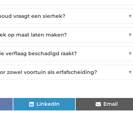
oud vraagt een sierhek?
▼
hek op maat laten maken?
▼
de verflaag beschadigd raakt?
▼
or zowel voortuin als erfafscheiding?
▼
LinkedIn
Email