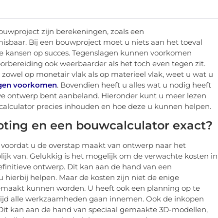
ouwproject zijn berekeningen, zoals een
sbaar. Bij een bouwproject moet u niets aan het toeval
 de kansen op succes. Tegenslagen kunnen voorkomen
rbereiding ook weerbaarder als het toch even tegen zit.
, zowel op monetair vlak als op materieel vlak, weet u wat u
ngen voorkomen
. Bovendien heeft u alles wat u nodig heeft
ieve ontwerp bent aanbeland. Hieronder kunt u meer lezen
alculator precies inhouden en hoe deze u kunnen helpen.
ting en een bouwcalculator exact?
n voordat u de overstap maakt van ontwerp naar het
ijk van. Gelukkig is het mogelijk om de verwachte kosten in
efinitieve ontwerp. Dit kan aan de hand van een
hierbij helpen. Maar de kosten zijn niet de enige
gemaakt kunnen worden. U heeft ook een planning op te
l tijd alle werkzaamheden gaan innemen. Ook de inkopen
Dit kan aan de hand van speciaal gemaakte 3D-modellen,