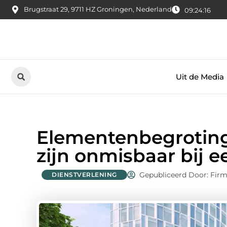
Brugstraat 29, 9711 HZ Groningen, Nederland
09:24:17
Uit de Media
Elementenbegroting
zijn onmisbaar bij 
Gepubliceerd Door: Firm
DIENSTVERLENING