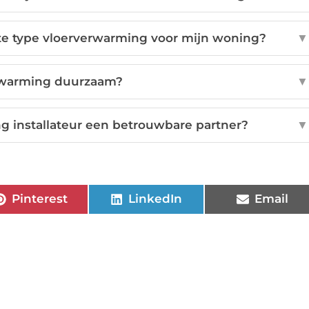
iste type vloerverwarming voor mijn woning?
▼
erwarming duurzaam?
▼
 installateur een betrouwbare partner?
▼
Pinterest
LinkedIn
Email