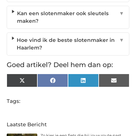
Kan een slotenmaker ook sleutels
▼
maken?
Hoe vind ik de beste slotenmaker in
▼
Haarlem?
Goed artikel? Deel hem dan op:
X
Facebook
LinkedIn
Email
(Twitter)
Tags:
Laatste Bericht
Zo kies je een fiets die bij jouw route past