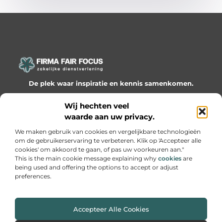
De plek waar inspiratie en kennis samenkomen.
Ontdek onze blogs en artikelen en laat je verrassen door
Wij hechten veel
waardevolle inzichten en nieuwe ideeën!
waarde aan uw privacy.
Bericht categorie
We maken gebruik van cookies en vergelijkbare technologieën
om de gebruikerservaring te verbeteren. Klik op 'Accepteer alle
cookies' om akkoord te gaan, of pas uw voorkeuren aan."
This is the main cookie message explaining why
cookies
are
being used and offering the options to accept or adjust
Onze informatie
preferences.
Website linkbuilding: hoe je slimme netwerken bouwt voor groei
Geld online verdienen: hoe je van passie een inkomen maakt
Accepteer Alle Cookies