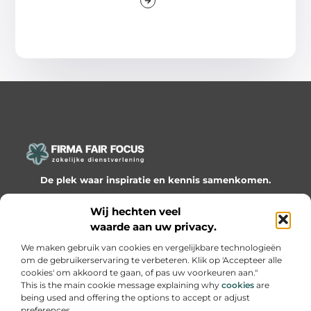
De plek waar inspiratie en kennis samenkomen.
Ontdek onze blogs en artikelen en laat je verrassen door
Wij hechten veel
waardevolle inzichten en nieuwe ideeën!
waarde aan uw privacy.
Bericht categorie
We maken gebruik van cookies en vergelijkbare technologieën
om de gebruikerservaring te verbeteren. Klik op 'Accepteer alle
cookies' om akkoord te gaan, of pas uw voorkeuren aan."
This is the main cookie message explaining why
cookies
are
being used and offering the options to accept or adjust
Onze informatie
preferences.