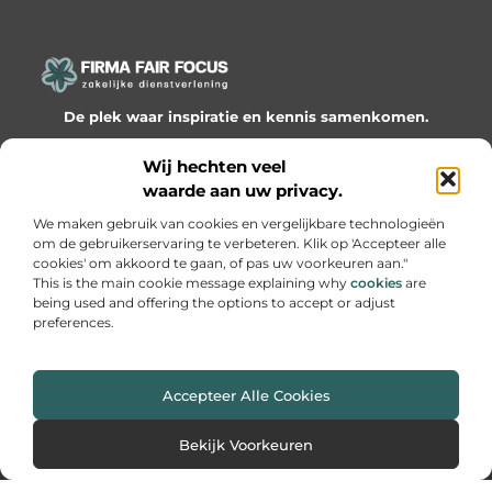
De plek waar inspiratie en kennis samenkomen.
Ontdek onze blogs en artikelen en laat je verrassen door
Wij hechten veel
waardevolle inzichten en nieuwe ideeën!
waarde aan uw privacy.
Bericht categorie
We maken gebruik van cookies en vergelijkbare technologieën
om de gebruikerservaring te verbeteren. Klik op 'Accepteer alle
cookies' om akkoord te gaan, of pas uw voorkeuren aan."
This is the main cookie message explaining why
cookies
are
being used and offering the options to accept or adjust
Onze informatie
preferences.
Website linkbuilding: hoe je slimme netwerken bouwt voor groei
Geld online verdienen: hoe je van passie een inkomen maakt
Accepteer Alle Cookies
Website index
Cookiebeleid (EU)
Bekijk Voorkeuren
@2025 www.firmafairfocus.nl. All Right Reserved.