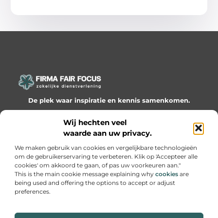
De plek waar inspiratie en kennis samenkomen.
Ontdek onze blogs en artikelen en laat je verrassen door
Wij hechten veel
waardevolle inzichten en nieuwe ideeën!
waarde aan uw privacy.
Bericht categorie
We maken gebruik van cookies en vergelijkbare technologieën
om de gebruikerservaring te verbeteren. Klik op 'Accepteer alle
cookies' om akkoord te gaan, of pas uw voorkeuren aan."
This is the main cookie message explaining why
cookies
are
being used and offering the options to accept or adjust
Onze informatie
preferences.
Website linkbuilding: hoe je slimme netwerken bouwt voor groei
Geld online verdienen: hoe je van passie een inkomen maakt