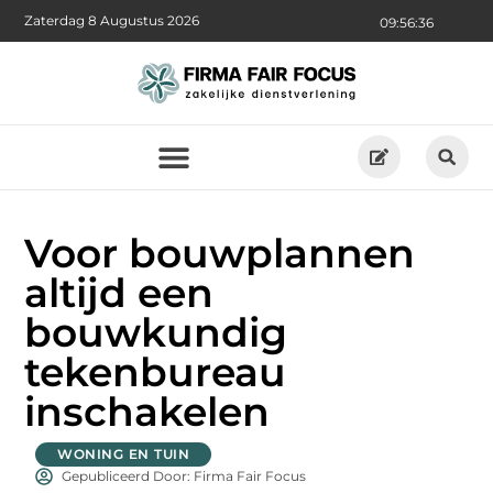
Zaterdag 8 Augustus 2026
09:56:37
Voor bouwplannen
altijd een
bouwkundig
tekenbureau
inschakelen
WONING EN TUIN
Gepubliceerd Door: Firma Fair Focus