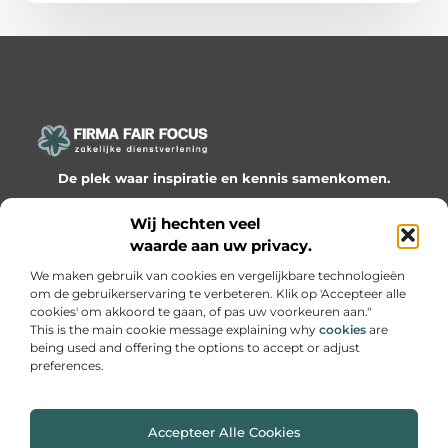
De plek waar inspiratie en kennis samenkomen.
Ontdek onze blogs en artikelen en laat je verrassen door
Wij hechten veel
waardevolle inzichten en nieuwe ideeën!
waarde aan uw privacy.
Bericht categorie
We maken gebruik van cookies en vergelijkbare technologieën
om de gebruikerservaring te verbeteren. Klik op 'Accepteer alle
cookies' om akkoord te gaan, of pas uw voorkeuren aan."
This is the main cookie message explaining why
cookies
are
being used and offering the options to accept or adjust
Onze informatie
preferences.
Website linkbuilding: hoe je slimme netwerken bouwt voor groei
Geld online verdienen: hoe je van passie een inkomen maakt
Accepteer Alle Cookies