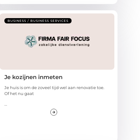
BUSINESS / BUSINESS SERVICES
Je kozijnen inmeten
Je huis is om de zoveel tijd wel aan renovatie toe.
Of het nu gaat
...