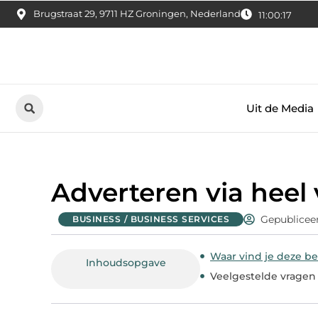
Brugstraat 29, 9711 HZ Groningen, Nederland
11:00:18
Uit de Media
Adverteren via heel
Gepublicee
BUSINESS / BUSINESS SERVICES
Waar vind je deze be
Inhoudsopgave
Veelgestelde vragen