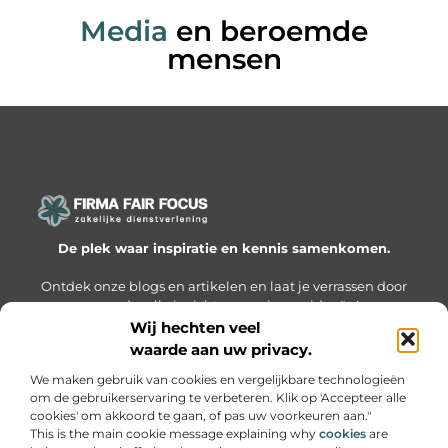
Media
en beroemde
mensen
De plek waar inspiratie en kennis samenkomen.
Ontdek onze blogs en artikelen en laat je verrassen door
waardevolle inzichten en nieuwe ideeën!
Wij hechten veel
Bericht categorie
waarde aan uw privacy.
We maken gebruik van cookies en vergelijkbare technologieën
om de gebruikerservaring te verbeteren. Klik op 'Accepteer alle
cookies' om akkoord te gaan, of pas uw voorkeuren aan."
Onze informatie
This is the main cookie message explaining why
cookies
are