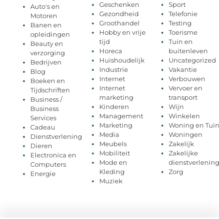
Geschenken
Sport
Auto's en
Gezondheid
Telefonie
Motoren
Groothandel
Testing
Banen en
Hobby en vrije
Toerisme
opleidingen
tijd
Tuin en
Beauty en
Horeca
buitenleven
verzorging
Huishoudelijk
Uncategorized
Bedrijven
Industrie
Vakantie
Blog
Internet
Verbouwen
Boeken en
Internet
Vervoer en
Tijdschriften
marketing
transport
Business /
Kinderen
Wijn
Business
Management
Winkelen
Services
Marketing
Woning en Tui
Cadeau
Media
Woningen
Dienstverlening
Meubels
Zakelijk
Dieren
Mobiliteit
Zakelijke
Electronica en
Mode en
dienstverlenin
Computers
Kleding
Zorg
Energie
Muziek